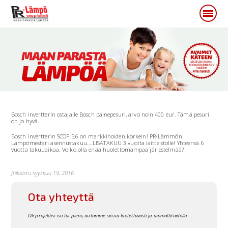
Bosch invertterin ostajalle Bosch painepesuri, arvo noin 400 eur. Tämä pesuri
on jo hyvä.
Bosch invertterin SCOP 5,6 on markkinoiden korkein! PR-Lämmön
Lämpömestari asennustakuu….LISÄTAKUU 3 vuotta laitteistolle! Yhteensä 6
vuotta takuuaikaa. Voiko olla enää huolettomampaa järjestelmää?
Julkaistu syyskuu 19, 2016.
Ota yhteyttä
Oli projektisi iso tai pieni, autamme sinua luotettavasti ja ammattitaidolla.